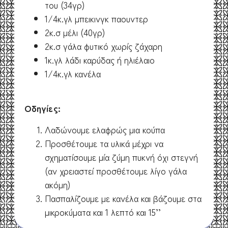
του (34γρ)
1/4κ.γλ μπεικινγκ παουντερ
2κ.σ μέλι (40γρ)
2κ.σ γάλα φυτικό χωρίς ζάχαρη
1κ.γλ λάδι καρύδας ή ηλιέλαιο
1/4κ.γλ κανέλα
Οδηγίες:
Λαδώνουμε ελαφρώς μια κούπα
Προσθέτουμε τα υλικά μέχρι να
σχηματίσουμε μία ζύμη πυκνή όχι στεγνή
(αν χρειαστεί προσθέτουμε λίγο γάλα
ακόμη)
Πασπαλίζουμε με κανέλα και βάζουμε στα
μικροκύματα και 1 λεπτό και 15’’