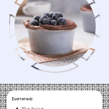
Συστατικά:
30γρ βρώμη