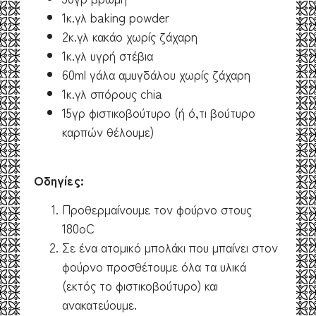
1κ.γλ baking powder
2κ.γλ κακάο χωρίς ζάχαρη
1κ.γλ υγρή στέβια
60ml γάλα αμυγδάλου χωρίς ζάχαρη
1κ.γλ σπόρους chia
15γρ φιστικοβούτυρο (ή ό,τι βούτυρο
καρπών θέλουμε)
Οδηγίες:
Προθερμαίνουμε τον φούρνο στους
180oC
Σε ένα ατομικό μπολάκι που μπαίνει στον
φούρνο προσθέτουμε όλα τα υλικά
(εκτός το φιστικοβούτυρο) και
ανακατεύουμε.